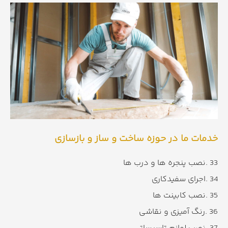
خدمات ما در حوزه ساخت و ساز و بازسازی
33 .نصب پنجره ها و درب ها
34 .اجرای سفیدکاری
35 .نصب کابینت ها
36 .رنگ آمیزی و نقاشی